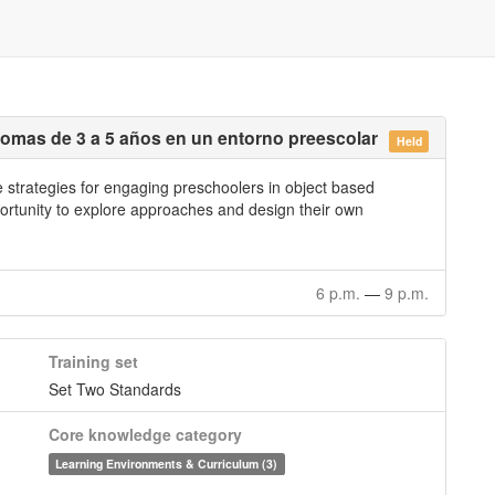
iomas de 3 a 5 años en un entorno preescolar
Held
ce strategies for engaging preschoolers in object based
portunity to explore approaches and design their own
6 p.m.
—
9 p.m.
Training set
Set Two Standards
Core knowledge category
Learning Environments & Curriculum (3)