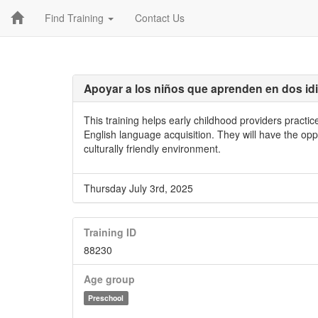
Find Training
Contact Us
Apoyar a los niños que aprenden en dos id
This training helps early childhood providers practi
English language acquisition. They will have the op
culturally friendly environment.
Thursday July 3rd, 2025
Training ID
88230
Age group
Preschool