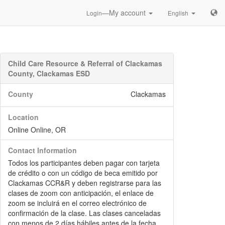
—My account
Login
English
Child Care Resource & Referral of Clackamas
County, Clackamas ESD
County
Clackamas
Location
Online Online, OR
Contact Information
Todos los participantes deben pagar con tarjeta
de crédito o con un código de beca emitido por
Clackamas CCR&R y deben registrarse para las
clases de zoom con anticipación, el enlace de
zoom se incluirá en el correo electrónico de
confirmación de la clase. Las clases canceladas
con menos de 2 días hábiles antes de la fecha