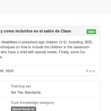
y como incluirlos en el salón de Clase
Open
disabilities in preschool-age children (3-5). Including, ADD,
echniques on how to include the children in the classroom
 who have a child with special needs. Finally, some fun
s.
th, 2025
6 p.m.
Training set
Set Two Standards
Core knowledge category
Special Needs (6)