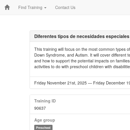
Find Training
Contact Us
Diferentes tipos de necesidades especiales 
This training will focus on the most common types of 
Down Syndrome, and Autism. It will cover different t
and how to support the potential impacts on families
activities to do with preschool children with disabilitie
Friday November 21st, 2025
—
Friday December 19
Training ID
90637
Age group
Preschool