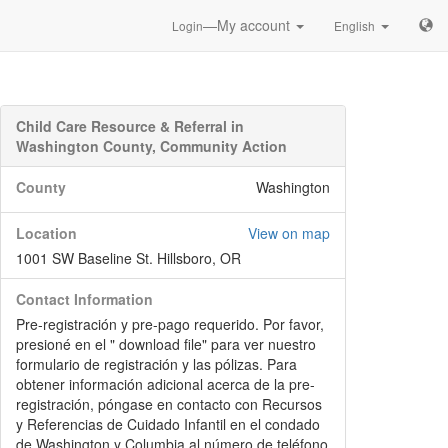
—My account
Login
English
Child Care Resource & Referral in
Washington County, Community Action
County
Washington
Location
View on map
1001 SW Baseline St. Hillsboro, OR
Contact Information
Pre-registración y pre-pago requerido. Por favor,
presioné en el " download file" para ver nuestro
formulario de registración y las pólizas. Para
obtener información adicional acerca de la pre-
registración, póngase en contacto con Recursos
y Referencias de Cuidado Infantil en el condado
de Washington y Columbia al número de teléfono