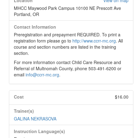
Location
View on map
MHCC Maywood Park Campus 10100 NE Prescott Ave
Portland, OR
Contact Information
Preregistration and prepayment REQUIRED. To print a
registration form please go to
http://www.ccrr-mc.org
. All
course and section numbers are listed in the training
section.
For more information contact Child Care Resource and
Referral of Multnomah County, phone 503-491-6200 or
email
info@ccrr-mc.org
.
Cost
$16.00
Trainer(s)
GALINA NEKRASOVA
Instruction Language(s)